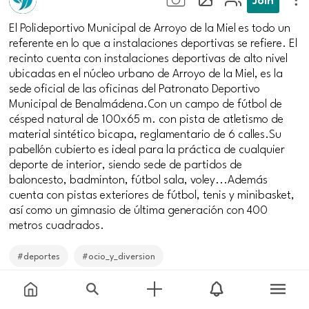
El Polideportivo Municipal de Arroyo de la Miel es todo un
referente en lo que a instalaciones deportivas se refiere. El
recinto cuenta con instalaciones deportivas de alto nivel
ubicadas en el núcleo urbano de Arroyo de la Miel, es la
sede oficial de las oficinas del Patronato Deportivo
Municipal de Benalmádena.Con un campo de fútbol de
césped natural de 100x65 m. con pista de atletismo de
material sintético bicapa, reglamentario de 6 calles.Su
pabellón cubierto es ideal para la práctica de cualquier
deporte de interior, siendo sede de partidos de
baloncesto, badminton, fútbol sala, voley...Además
cuenta con pistas exteriores de fútbol, tenis y minibasket,
así como un gimnasio de última generación con 400
metros cuadrados.
#deportes
#ocio_y_diversion
Price
Free