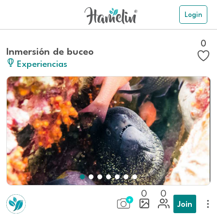
Login
0
Inmersión de buceo
Experiencias
0
0
Join