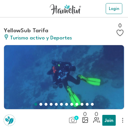
Login
0
YellowSub Tarifa
Turismo activo y Deportes
0
0
Join