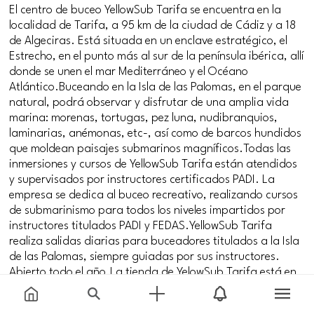
El centro de buceo YellowSub Tarifa se encuentra en la
localidad de Tarifa, a 95 km de la ciudad de Cádiz y a 18
de Algeciras. Está situada en un enclave estratégico, el
Estrecho, en el punto más al sur de la península ibérica, allí
donde se unen el mar Mediterráneo y el Océano
Atlántico.Buceando en la Isla de las Palomas, en el parque
natural, podrá observar y disfrutar de una amplia vida
marina: morenas, tortugas, pez luna, nudibranquios,
laminarias, anémonas, etc-, así como de barcos hundidos
que moldean paisajes submarinos magníficos.Todas las
inmersiones y cursos de YellowSub Tarifa están atendidos
y supervisados por instructores certificados PADI. La
empresa se dedica al buceo recreativo, realizando cursos
de submarinismo para todos los niveles impartidos por
instructores titulados PADI y FEDAS.YellowSub Tarifa
realiza salidas diarias para buceadores titulados a la Isla
de las Palomas, siempre guiadas por sus instructores.
Abierto todo el año.La tienda de YelowSub Tarifa está en
el Puerto de Tarifa, cerca del casco antiguo. Aquí tienen
un aula para dar clases, un sitio para limpiar y secar el