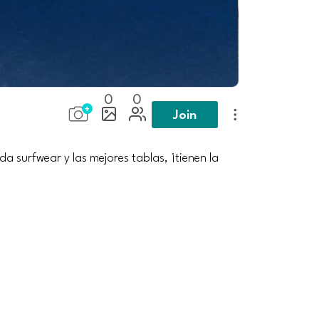
0
0
Join
da surfwear y las mejores tablas, ¡tienen la