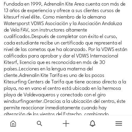
Fundada en 1999, Adrenalin Kite Area cuenta con más de
13 años de experiencia y ofrece a sus clientes cursos de
kitesurf nivel élite. Como miembro de la alemana
Watersporst VDWS Asociación y la Asociación Andaluza
de Vela FAV, son instructores altamente
cualificados.Después de completar con éxito el curso,
cada estudiante recibe un certificado que representa el
nivel de las cometas que ha alcanzado. Por la VDWS están
calificados para aprobar y dar el VDWS Internacional
Kitesrf, licencia que es reconocida en más de 30
países.Lecciones en la lengua materna del
cliente.Adrenalin Kite Tarifa es uno de los pocos
Kitesurfing Centers de Tarifa que tiene acceso directo a la
playa, no en vano el centro está ubicado en la hermosa
playa de Valdevaqueros y conectado con el giro
windsurfingcenter.Gracias a la ubicación del centro, éste
permite reaccionar inmediatamente cuando hay
alteración de los vientos del Estrecho, cambiando
rápidamente de engranajes. Además de eso, le ofrece una
infraestructura muy cómoda para todos los huéspedes y