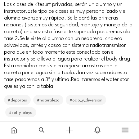
Las clases de kitesurf privadas, serán un alumno y un
instructor.Este tipo de clases es muy personalizado y el
alumno avanzamuy rápido. Se le dará las primeras
nociones ( sistemas de seguridad, montaje y manejo de la
cometa) una vez esta fase este superada pasaremos ala
fase 2.Se le viste al alumno con un neopreno, chaleco
salvavidas, arnés y casco con sistema radiotransmisor
para que en todo momento este conectado con el
instructor y se le lleva al agua para realizar el body drag.
Esta maniobra consiste en dejarse arrastras con la
cometa por el agua sin la tabla.Una vez superada esta
fase pasaremos a 3º y ultima.Realizaremos el water star
que es ya con la tabla.
#deportes
#naturaleza
#ocio_y_diversion
#sol_y_playa
Dates
Price
From
01-07-20
to
31-10-20
65€