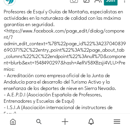
Profesores de Esquí y Guías de Montaña, especialistas en
actividades en la naturaleza de calidad con las máxima
garantías en seguridad.
<https://www.facebook.com/page_edit/dialog/compone
nt/?
admin_edit_context=%7B%22page_id%22%3A237040839
690371%2C%22entry_point%22%3A%22page_about_tab
_columns%22%2C%22endpoint%22%3Anull%7D&compone
nt=blurb&ext=1548490297&hash=AeRV58XBzsji4VLU>Pre
mios:
- Acreditación como empresa oficial de la Junta de
Andalucía para el desarrollo del Turismo Activo y la
enseñanza de los deportes de nieve en Sierra Nevada.
- A.E.P.D.I (Asociación Española de Profesores,
Entrenadores y Escuelas de Esquí)
- I.S.I.A (Asociación internacional de instructores de
Esquí)
- Acreditación Sinted ( proyecto de mejora de la calidad
de los destinos turísticos promovido por la Secretaría de