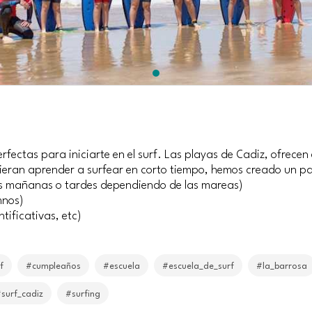
perfectas para iniciarte en el surf. Las playas de Cadiz, ofre
uieran aprender a surfear en corto tiempo, hemos creado un pa
r las mañanas o tardes dependiendo de las mareas)
mnos)
ntificativas, etc)
f
#cumpleaños
#escuela
#escuela_de_surf
#la_barrosa
surf_cadiz
#surfing