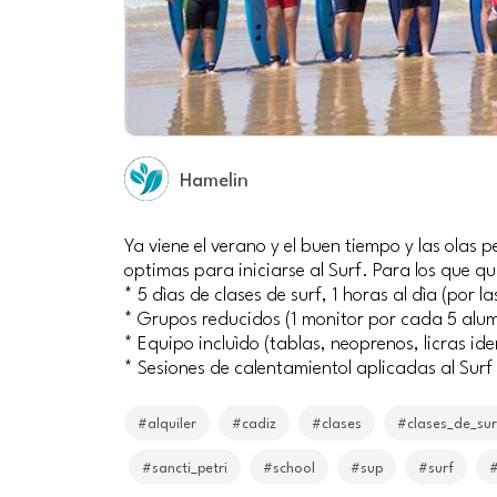
Hamelin
Ya viene el verano y el buen tiempo y las olas 
optimas para iniciarse al Surf. Para los que q
* 5 dìas de clases de surf, 1 horas al dìa (po
* Grupos reducidos (1 monitor por cada 5 alu
* Equipo incluìdo (tablas, neoprenos, licras ide
* Sesiones de calentamientol aplicadas al Surf
#alquiler
#cadiz
#clases
#clases_de_sur
#sancti_petri
#school
#sup
#surf
#