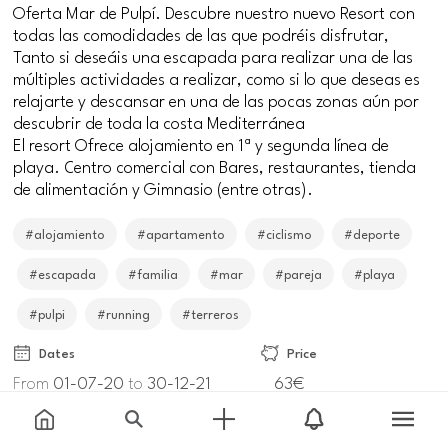
Oferta Mar de Pulpí. Descubre nuestro nuevo Resort con
todas las comodidades de las que podréis disfrutar,
Tanto si deseáis una escapada para realizar una de las
múltiples actividades a realizar, como si lo que deseas es
relajarte y descansar en una de las pocas zonas aún por
descubrir de toda la costa Mediterránea
El resort Ofrece alojamiento en 1ª y segunda línea de
playa. Centro comercial con Bares, restaurantes, tienda
de alimentación y Gimnasio (entre otras).
#alojamiento
#apartamento
#ciclismo
#deporte
#escapada
#familia
#mar
#pareja
#playa
#pulpi
#running
#terreros
Dates
Price
From
01-07-20
to
30-12-21
63€
Meeting point
Av. Europa, 04648 Pulpí, Almería, España