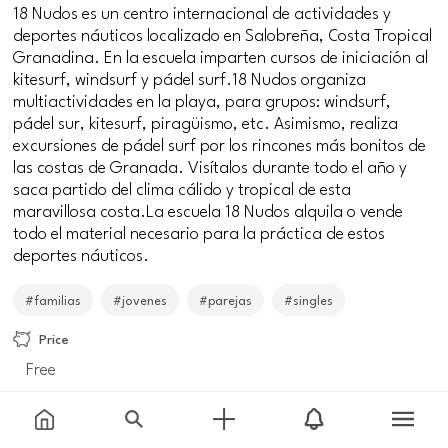
18 Nudos es un centro internacional de actividades y
deportes náuticos localizado en Salobreña, Costa Tropical
Granadina. En la escuela imparten cursos de iniciación al
kitesurf, windsurf y pádel surf.18 Nudos organiza
multiactividades en la playa, para grupos: windsurf,
pádel sur, kitesurf, piragüismo, etc. Asimismo, realiza
excursiones de pádel surf por los rincones más bonitos de
las costas de Granada. Visítalos durante todo el año y
saca partido del clima cálido y tropical de esta
maravillosa costa.La escuela 18 Nudos alquila o vende
todo el material necesario para la práctica de estos
deportes náuticos.
#familias
#jovenes
#parejas
#singles
Price
Free
Meeting point
Urb. Sue-Th2, 170, 18680 Salobreña, Granada,