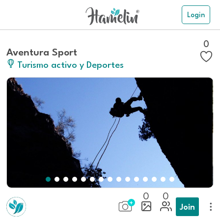
Login
0
Aventura Sport
Turismo activo y Deportes
0
0
Join