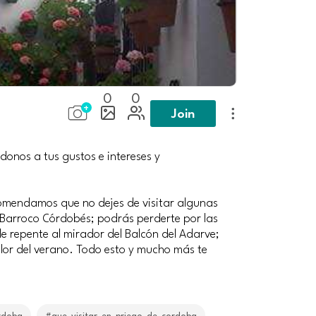
0
0
Join
donos a tus gustos e intereses y
comendamos que no dejes de visitar algunas
 Barroco Córdobés; podrás perderte por las
de repente al mirador del Balcón del Adarve;
alor del verano. Todo esto y mucho más te
rdoba
#que_visitar_en_priego_de_cordoba