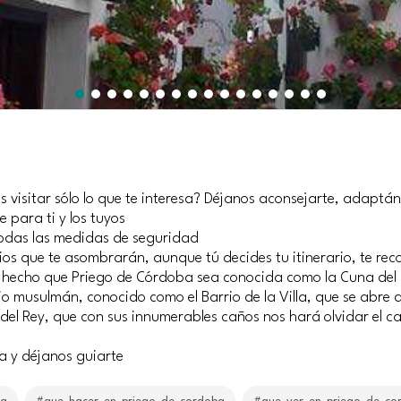
s visitar sólo lo que te interesa? Déjanos aconsejarte, adaptán
 para ti y los tuyos
 todas las medidas de seguridad
os que te asombrarán, aunque tú decides tu itinerario, te re
an hecho que Priego de Córdoba sea conocida como la Cuna del
rio musulmán, conocido como el Barrio de la Villa, que se abre 
e del Rey, que con sus innumerables caños nos hará olvidar el c
ta y déjanos guiarte
ba
#que_hacer_en_priego_de_cordoba
#que_ver_en_priego_de_co