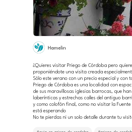
Hamelin
¿Quieres visitar Priego de Córdoba pero quiere
proponiéndote una visita creada especialmente
Sólo este verano con un precio especial y con
Priego de Córdoba es una localidad con espaci
de sus maravillosas iglesias barrocas, que h
laberínticas y estrechas calles del antiguo bar
y como colofón final, como no visitar la Fuent
está esperando
No te pierdas ni un solo detalle durante tu visi
#guia_en_priego_de_cordoba
#priego_de_cordo