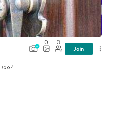
0
0
Join
 solo 4