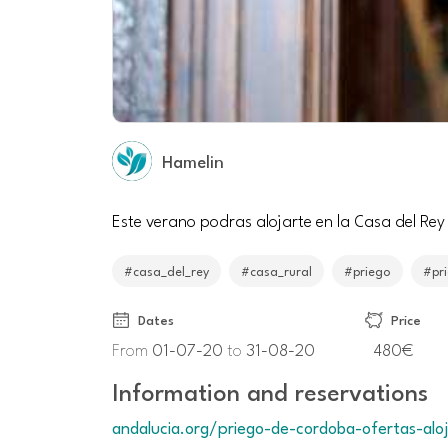
Hamelin
Este verano podras alojarte en la Casa del Rey
#casa_del_rey
#casa_rural
#priego
#pr
Dates
Price
From
01-07-20
to
31-08-20
480€
Information and reservations
andalucia.org/priego-de-cordoba-ofertas-al