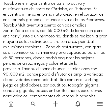
Tavabu es el mayor centro de turismo activo y
multiaventura del norte de Córdoba, en Pedroche. Se
encuentra inmerso en plena naturaleza, en el corazón del
encinar más grande del mundo: el valle de Los Pedroches.
Tavabu Multiaventura cuenta con dos amplias
zonas:Zona de ocio, con 65.000 m2 de terreno en pleno
encinar y junto a un hermoso río, donde se realizan la gran
mayoría de las actividades: tiro con arco, paintball,
excursiones escolares...Zona de restaurante, con gran
salón comedor con chimenea y una capacidad para mas
de 50 personas, donde podrá degustar los mejores
peroles de arroz, migas y calderetas de la
provincia.Tavabu dispone de unas instalaciones con
90.000 m2, donde podrá disfrutar de amplia variedad
de actividades como paintball, tiro con arco, zorbing,
juego de gladiadores, zor acuático, tobogán gigante,
canasta gigante, paseos en burrito enano, excursiones
para colegios, campamentos de verano, hinchables,
puente tibetano, despedidas de soltero, team building,
comidas y cenas, senderismo, rutas culturales,