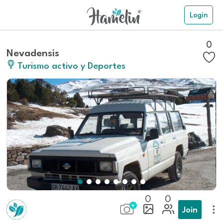
Login
0
Nevadensis
Turismo activo y Deportes
0
0
Join