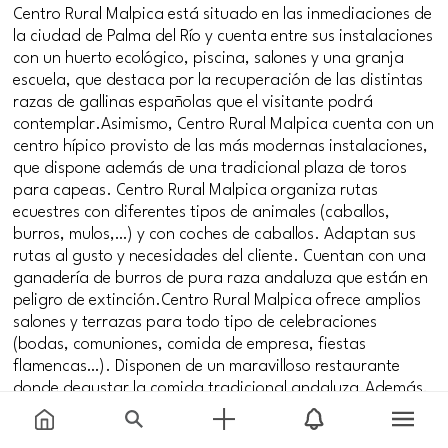
Centro Rural Malpica está situado en las inmediaciones de
la ciudad de Palma del Río y cuenta entre sus instalaciones
con un huerto ecológico, piscina, salones y una granja
escuela, que destaca por la recuperación de las distintas
razas de gallinas españolas que el visitante podrá
contemplar.Asimismo, Centro Rural Malpica cuenta con un
centro hípico provisto de las más modernas instalaciones,
que dispone además de una tradicional plaza de toros
para capeas. Centro Rural Malpica organiza rutas
ecuestres con diferentes tipos de animales (caballos,
burros, mulos,…) y con coches de caballos. Adaptan sus
rutas al gusto y necesidades del cliente. Cuentan con una
ganadería de burros de pura raza andaluza que están en
peligro de extinción.Centro Rural Malpica ofrece amplios
salones y terrazas para todo tipo de celebraciones
(bodas, comuniones, comida de empresa, fiestas
flamencas…). Disponen de un maravilloso restaurante
donde degustar la comida tradicional andaluza.Además,
Centro Rural Malpica oferta la primera residencia canina
y felina de carácter privado de la comarca del Valle del