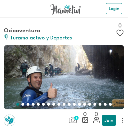
Login
0
Ocioaventura
Turismo activo y Deportes
0
0
Join