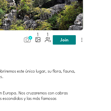
1
1
Join
riremos este único lugar, su flora, fauna,
s.
 en Europa. Nos cruzaremos con cabras
es escondidos y las más famosas