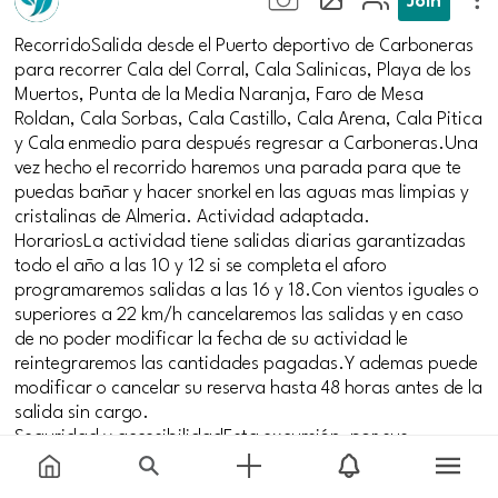
RecorridoSalida desde el Puerto deportivo de Carboneras
para recorrer Cala del Corral, Cala Salinicas, Playa de los
Muertos, Punta de la Media Naranja, Faro de Mesa
Roldan, Cala Sorbas, Cala Castillo, Cala Arena, Cala Pitica
y Cala enmedio para después regresar a Carboneras.Una
vez hecho el recorrido haremos una parada para que te
puedas bañar y hacer snorkel en las aguas mas limpias y
cristalinas de Almeria. Actividad adaptada.
HorariosLa actividad tiene salidas diarias garantizadas
todo el año a las 10 y 12 si se completa el aforo
programaremos salidas a las 16 y 18.Con vientos iguales o
superiores a 22 km/h cancelaremos las salidas y en caso
de no poder modificar la fecha de su actividad le
reintegraremos las cantidades pagadas.Y ademas puede
modificar o cancelar su reserva hasta 48 horas antes de la
salida sin cargo.
Seguridad y accesibilidadEsta excursión, por sus
características, es muy recomendada para realizar con
niños sin importar la edad, por que la embarcacion