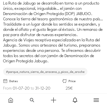
La Ruta de Jabugo se desarrolla en torno a un producto
único, excepcional, inigualable… el jamón con
Denominación de Origen Protegida (DOP) JABUGO.
Conoce la tierra del tesoro gastronómico de nuestro país…
Trasládate a un lugar donde los sentidos se expanden, y
donde el olfato y el gusto llegan al éxtasis. Un remanso de
paz para disfrutar de nuevas experiencias.
Agencia de Viajes receptiva especializada en la Ruta del
Jabugo. Somos unos artesanos del turismo, preparamos
experiencias desde una persona. Te ofrecemos descubrir
todos los secretos del con jamón de Denominación de
Origen Protegida Jabugo.
#parque_natura_sierra_de_aracena_y_picos_de_aroche
Dates
Price
From
01-07-20
to
31-12-20
25€
Meeting point
Carr. San Juan del Puerto a Caceres, 9, 21290