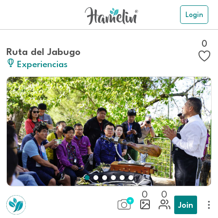
Login
0
Ruta del Jabugo
Experiencias
0
0
Join