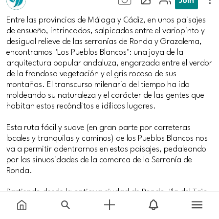
Entre las provincias de Málaga y Cádiz, en unos paisajes
de ensueño, intrincados, salpicados entre el variopinto y
desigual relieve de las serranías de Ronda y Grazalema,
encontramos "Los Pueblos Blancos": una joya de la
arquitectura popular andaluza, engarzada entre el verdor
de la frondosa vegetación y el gris rocoso de sus
montañas. El transcurso milenario del tiempo ha ido
moldeando su naturaleza y el carácter de las gentes que
habitan estos recónditos e idílicos lugares.
Esta ruta fácil y suave (en gran parte por carreteras
locales y tranquilas y caminos) de los Pueblos Blancos nos
va a permitir adentrarnos en estos paisajes, pedaleando
por las sinuosidades de la comarca de la Serranía de
Ronda.
Partiendo desde la antigua ciudad de Ronda, "la del Tajo
y la Sierra", donde el viajero habrá podido visitar su
célebre plaza de toros (la más antigua de España), o el