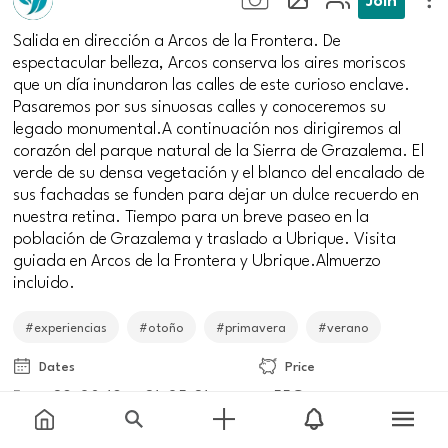
Salida en dirección a Arcos de la Frontera. De
espectacular belleza, Arcos conserva los aires moriscos
que un día inundaron las calles de este curioso enclave.
Pasaremos por sus sinuosas calles y conoceremos su
legado monumental.A continuación nos dirigiremos al
corazón del parque natural de la Sierra de Grazalema. El
verde de su densa vegetación y el blanco del encalado de
sus fachadas se funden para dejar un dulce recuerdo en
nuestra retina. Tiempo para un breve paseo en la
población de Grazalema y traslado a Ubrique. Visita
guiada en Arcos de la Frontera y Ubrique.Almuerzo
incluido.
#experiencias
#otoño
#primavera
#verano
Dates
Price
From
29-08-19
to
21-05-21
55€
Meeting point