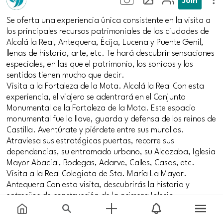
Se oferta una experiencia única consistente en la visita a
los principales recursos patrimoniales de las ciudades de
Alcalá la Real, Antequera, Écija, Lucena y Puente Genil,
llenas de historia, arte, etc. Te hará descubrir sensaciones
especiales, en las que el patrimonio, los sonidos y los
sentidos tienen mucho que decir.
Visita a la Fortaleza de la Mota. Alcalá la Real Con esta
experiencia, el viajero se adentrará en el Conjunto
Monumental de la Fortaleza de la Mota. Este espacio
monumental fue la llave, guarda y defensa de los reinos de
Castilla. Aventúrate y piérdete entre sus murallas.
Atraviesa sus estratégicas puertas, recorre sus
dependencias, su entramado urbano, su Alcazaba, Iglesia
Mayor Abacial, Bodegas, Adarve, Calles, Casas, etc.
Visita a la Real Colegiata de Sta. María La Mayor.
Antequera Con esta visita, descubrirás la historia y
entresijos de construcción de la primera Iglesia
Renacentista construida en Andalucía, que fuera sede de
la Cátedra de Gramática que dio lugar a la Escuela