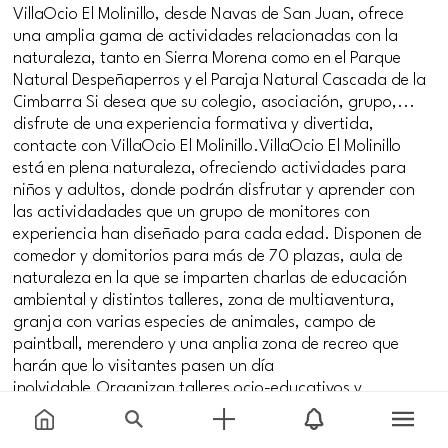
VillaOcio El Molinillo, desde Navas de San Juan, ofrece
una amplia gama de actividades relacionadas con la
naturaleza, tanto en Sierra Morena como en el Parque
Natural Despeñaperros y el Paraja Natural Cascada de la
Cimbarra Si desea que su colegio, asociación, grupo,...
disfrute de una experiencia formativa y divertida,
contacte con VillaOcio El Molinillo.VillaOcio El Molinillo
está en plena naturaleza, ofreciendo actividades para
niños y adultos, donde podrán disfrutar y aprender con
las actividadades que un grupo de monitores con
experiencia han diseñado para cada edad. Disponen de
comedor y domitorios para más de 70 plazas, aula de
naturaleza en la que se imparten charlas de educación
ambiental y distintos talleres, zona de multiaventura,
granja con varias especies de animales, campo de
paintball, merendero y una anplia zona de recreo que
harán que lo visitantes pasen un día
inolvidable.Organizan talleres ocio-educativos y
educación ambiental en el que los participantes entran en
contacto directo con diferentes clases de animales.