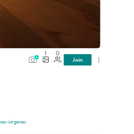
1
0
Join
yas-virgenes