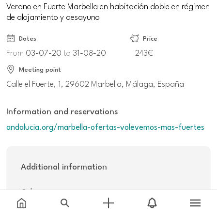
Verano en Fuerte Marbella en habitación doble en régimen
de alojamiento y desayuno
Dates
Price
From
03-07-20
to
31-08-20
243€
Meeting point
Calle el Fuerte, 1, 29602 Marbella, Málaga, España
Information and reservations
andalucia.org/marbella-ofertas-volevemos-mas-fuertes
Additional information
Others:
243€ noche (no reembolsable) y 270€ noche (tarifa
flexible)