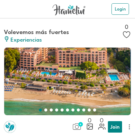
Login
0
Volevemos más fuertes
Experiencias
0
0
Join