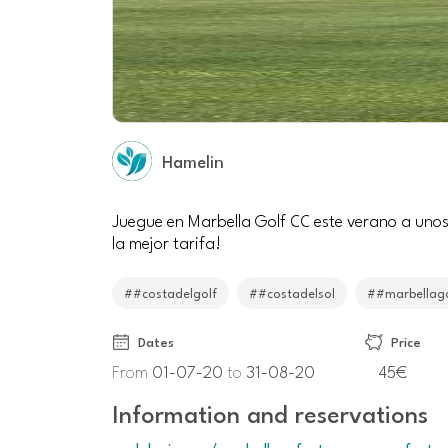
Hamelin
Juegue en Marbella Golf CC este verano a unos
la mejor tarifa!
##costadelgolf
##costadelsol
##marbellago
Dates
Price
From
01-07-20
to
31-08-20
45€
Information and reservations