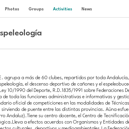
Photos
Groups
Activities
News
speleología
.E. agrupa a más de 60 clubes, repartidos por toda Andalucía
speleología, el descenso deportivo de cañones y el espeleobuce
 Ley 10/1990 del Deporte, R.D.1835/1991 sobre Federaciones D
 de toda las funciones administrativas e informativas y gesti
ndario oficial de competiciones en las modalidades de Técnica
sirviendo de puente entre las distintas provincias. Aúna esfu
ro Andaluz).Tiene su centro docente, el Centro de Tecnificación
lógica.Lleva a efectos acuerdos con Organismos y Entidades d
aspectos culturales, deportivos y medioambientales.La Federaci