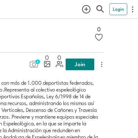
Login
0
0
0
Join
, con más de 1.000 deportistas federados,
o.Representa al colectivo espeleológico
eportivas Españolas, Ley 6/1998 de 14 de
ona recursos, administrando los mismos así
s Verticales, Descenso de Cañones y Travesía
erzos. Previene y mantiene equipos especiales
 Espeleológica, en la que se imparte la
e la Administración que redunden en
ón Andaluza de Espeleología es miembro de la