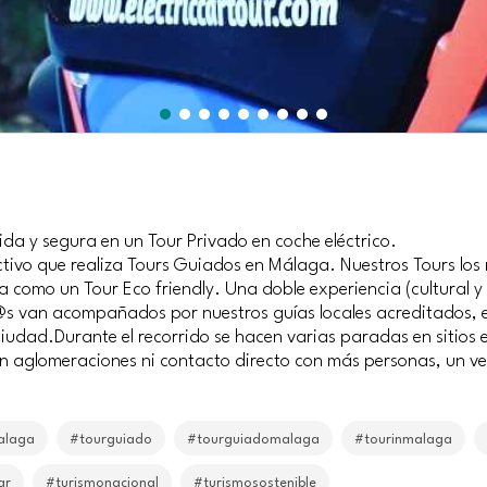
da y segura en un Tour Privado en coche eléctrico.
ctivo que realiza Tours Guiados en Málaga. Nuestros Tours los
za como un Tour Eco friendly. Una doble experiencia (cultural y
er@s van acompañados por nuestros guías locales acreditados, en
 ciudad.Durante el recorrido se hacen varias paradas en siti
n aglomeraciones ni contacto directo con más personas, un veh
alaga
#tourguiado
#tourguiadomalaga
#tourinmalaga
ar
#turismonacional
#turismosostenible