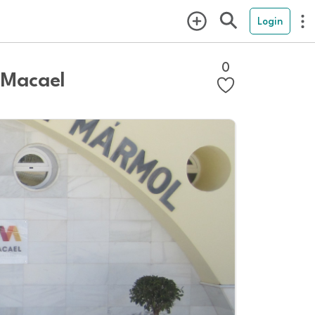
Login
0
e Macael