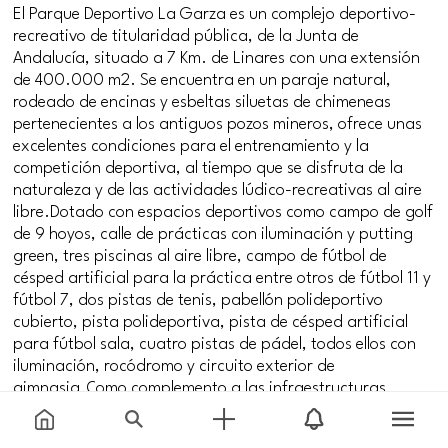
El Parque Deportivo La Garza es un complejo deportivo-
recreativo de titularidad pública, de la Junta de
Andalucía, situado a 7 Km. de Linares con una extensión
de 400.000 m2. Se encuentra en un paraje natural,
rodeado de encinas y esbeltas siluetas de chimeneas
pertenecientes a los antiguos pozos mineros, ofrece unas
excelentes condiciones para el entrenamiento y la
competición deportiva, al tiempo que se disfruta de la
naturaleza y de las actividades lúdico-recreativas al aire
libre.Dotado con espacios deportivos como campo de golf
de 9 hoyos, calle de prácticas con iluminación y putting
green, tres piscinas al aire libre, campo de fútbol de
césped artificial para la práctica entre otros de fútbol 11 y
fútbol 7, dos pistas de tenis, pabellón polideportivo
cubierto, pista polideportiva, pista de césped artificial
para fútbol sala, cuatro pistas de pádel, todos ellos con
iluminación, rocódromo y circuito exterior de
gimnasia.Como complemento a las infraestructuras
deportivas ofrece alojamiento en ocho cabañas de
madera, completamente equipadas (cuatro de ellas con