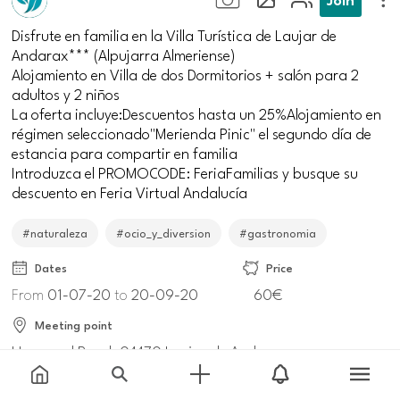
Disfrute en familia en la Villa Turística de Laujar de
Andarax*** (Alpujarra Almeriense)
Alojamiento en Villa de dos Dormitorios + salón para 2
adultos y 2 niños
La oferta incluye:Descuentos hasta un 25%Alojamiento en
régimen seleccionado"Merienda Pinic" el segundo día de
estancia para compartir en familia
Introduzca el PROMOCODE: FeriaFamilias y busque su
descuento en Feria Virtual Andalucía
#naturaleza
#ocio_y_diversion
#gastronomia
Dates
Price
From
01-07-20
to
20-09-20
60€
Meeting point
Unnamed Road, 04470 Laujar de Andarax,
Almería, España