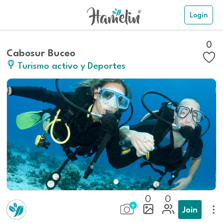
Login
0
Cabosur Buceo
Turismo activo y Deportes
0
0
Join