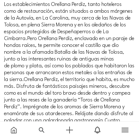
Los establecimientos Orellana Perdiz, tanto hoteleros
como de restauración, están situados a ambos márgenes
de la Autovía, en La Carolina, muy cerca de las Navas de
Tolosa, en plena Sierra Morena y en los aledaños de los
espacios protegidos de Despeñaperros o de La
Cimbarra.Pero Orellana Perdiz, enclavado en un paraje de
hondas raíces, te permite conocer el castillo que dio
nombre a la afamada Batalla de las Navas de Tolosa,
junto a las interesantes ruinas de antiguas minas
de plomo y plata, así como los poblados que habitaron las
personas que arrancaron estos metales a las entrañas de
la sierra.Orellana Perdiz, el territorio que habita, es mucho
más. Disfruta de fantásticos paisajes mineros, descubre
como es el mundo del toro bravo desde dentro y campea
junto a las reses de la ganadería “Toros de Orellana
Perdiz”. Imprégnate de los aromas de Sierra Morena y
enamórate de sus atardeceres. Relájate dando disfrute al
paladar con una galardonada gastronomía.Cuatro
estaciones tiene el año, cuatro momentos únicos y
diferentes para venir y conocer esta tierra de la mano de