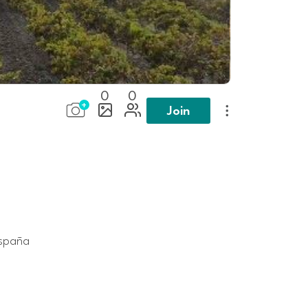
0
0
Join
España