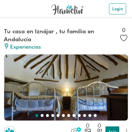
Login
0
Tu casa en Iznájar , tu familia en
Andalucía
Experiencias
0
0
Join