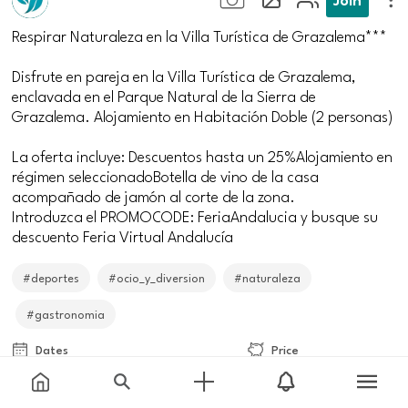
Respirar Naturaleza en la Villa Turística de Grazalema***
Disfrute en pareja en la Villa Turística de Grazalema,
enclavada en el Parque Natural de la Sierra de
Grazalema. Alojamiento en Habitación Doble (2 personas)
La oferta incluye: Descuentos hasta un 25%Alojamiento en
régimen seleccionadoBotella de vino de la casa
acompañado de jamón al corte de la zona.
Introduzca el PROMOCODE: FeriaAndalucia y busque su
descuento Feria Virtual Andalucía
#deportes
#ocio_y_diversion
#naturaleza
#gastronomia
Dates
Price
From
01-07-20
to
20-09-20
46€
Meeting point