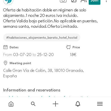
Oferta de habitación doble en régimen de solo
alojamiento.1 noche 20 euros Iva incluido.
Oferta Valida bajo petición.No aplicable en puentes,
semana santa, navidad.Oferta Limitada.
#habitaciones_alojamiento_barato_hotel_hostal
Dates
Price
From
03-07-20
to
25-12-20
18€
Meeting point
Calle Gran Vía de Colón, 38, 18010 Granada,
España
Information and reservations
andalucia.org/granada-ofertas-oferta-sanitarios-
bomberos-policias-y-empleados-de-supermercado