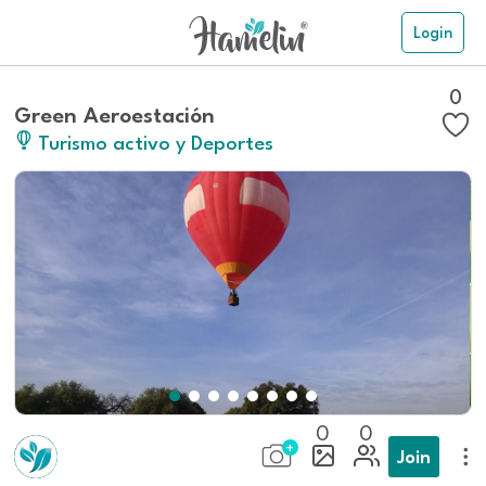
Login
0
Green Aeroestación
Turismo activo y Deportes
0
0
Join