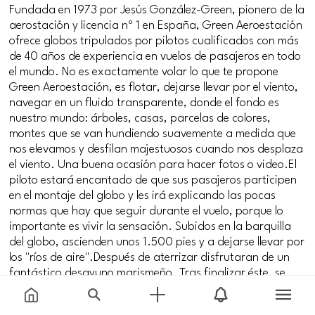
Fundada en 1973 por Jesús González-Green, pionero de la
aerostación y licencia nº 1 en España, Green Aeroestación
ofrece globos tripulados por pilotos cualificados con más
de 40 años de experiencia en vuelos de pasajeros en todo
el mundo. No es exactamente volar lo que te propone
Green Aeroestación, es flotar, dejarse llevar por el viento,
navegar en un fluido transparente, donde el fondo es
nuestro mundo: árboles, casas, parcelas de colores,
montes que se van hundiendo suavemente a medida que
nos elevamos y desfilan majestuosos cuando nos desplaza
el viento. Una buena ocasión para hacer fotos o video.El
piloto estará encantado de que sus pasajeros participen
en el montaje del globo y les irá explicando las pocas
normas que hay que seguir durante el vuelo, porque lo
importante es vivir la sensación. Subidos en la barquilla
del globo, ascienden unos 1.500 pies y a dejarse llevar por
los "ríos de aire".Después de aterrizar disfrutaran de un
fantástico desayuno marismeño. Tras finalizar éste, se
celebra el bautismo del aire con un nombre aeronáutico y
se brinda con una copa de cava "Capitán Green" junto a