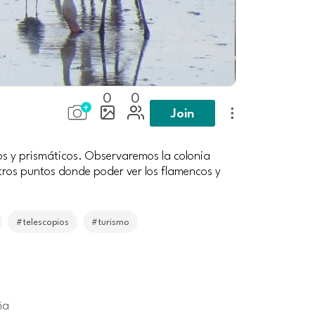
0
0
Join
pios y prismáticos. Observaremos la colonia
tros puntos donde poder ver los flamencos y
#telescopios
#turismo
ña