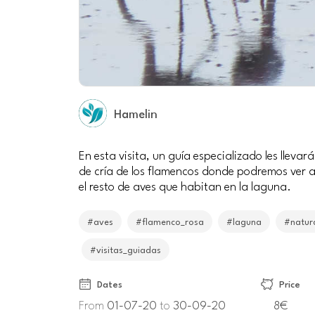
Hamelin
En esta visita, un guía especializado les lleva
de cría de los flamencos donde podremos ver a
el resto de aves que habitan en la laguna.
#aves
#flamenco_rosa
#laguna
#natur
#visitas_guiadas
Dates
Price
From
01-07-20
to
30-09-20
8€