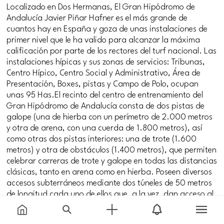
Localizado en Dos Hermanas, El Gran Hipódromo de
Andalucía Javier Piñar Hafner es el más grande de
cuantos hay en España y goza de unas instalaciones de
primer nivel que le ha valido para alcanzar la máxima
calificación por parte de los rectores del turf nacional. Las
instalaciones hípicas y sus zonas de servicios: Tribunas,
Centro Hípico, Centro Social y Administrativo, Área de
Presentación, Boxes, pistas y Campo de Polo, ocupan
unas 95 Has.El recinto del centro de entrenamiento del
Gran Hipódromo de Andalucía consta de dos pistas de
galope (una de hierba con un perímetro de 2.000 metros
y otra de arena, con una cuerda de 1.800 metros), así
como otras dos pistas interiores: una de trote (1.600
metros) y otra de obstáculos (1.400 metros), que permiten
celebrar carreras de trote y galope en todas las distancias
clásicas, tanto en arena como en hierba. Poseen diversos
accesos subterráneos mediante dos túneles de 50 metros
de longitud cada uno de ellos que, a la vez, dan acceso al
camino de servicio de coche de comisarios, ambulancia y
televisión.Las instalaciones cuentan con dos núcleos de