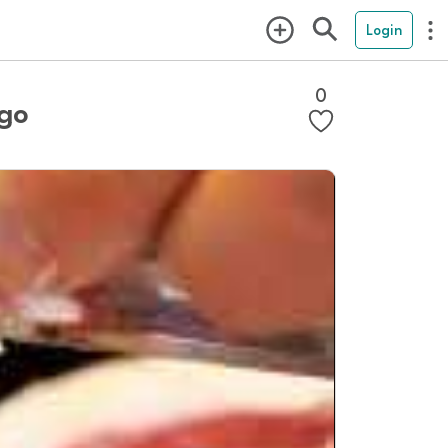
Login
0
ugo