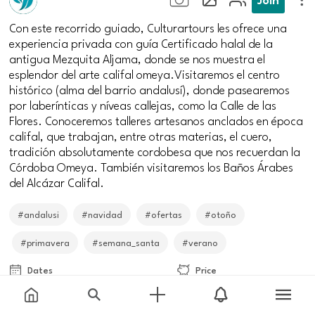
Con este recorrido guiado, Culturartours les ofrece una
experiencia privada con guía Certificado halal de la
antigua Mezquita Aljama, donde se nos muestra el
esplendor del arte califal omeya.Visitaremos el centro
histórico (alma del barrio andalusí), donde pasearemos
por laberínticas y níveas callejas, como la Calle de las
Flores. Conoceremos talleres artesanos anclados en época
califal, que trabajan, entre otras materias, el cuero,
tradición absolutamente cordobesa que nos recuerdan la
Córdoba Omeya. También visitaremos los Baños Árabes
del Alcázar Califal.
#andalusi
#navidad
#ofertas
#otoño
#primavera
#semana_santa
#verano
Dates
Price
From
19-10-18
to
31-12-20
95€
Meeting point