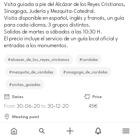
Vsita guiada a pie del Alcázar de los Reyes Cristianos,
Sinagoga, Judería y Mezquita-Catedral.
Visita disponible en español, inglés y francés, un guía
para cada idioma, 3 grupos distintos.
Salidas de martes a sábados a las 10:30 H.
El precio incluye el servicio de un guía local oficial y
entradas a los monumentos.
#alcazar_de_los_reyes_cristianos
#cordoba
#mezquita_de_cordoba
#sinagoga_de_cordoba
#visitas_guiadas
Dates
Price
From
30-06-20
to
30-12-20
45€
Meeting point
Calle Caballerizas Reales, s/n, 14004 Córdoba,
España