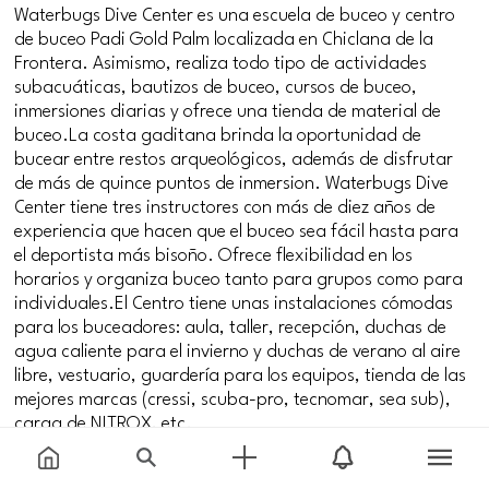
Waterbugs Dive Center es una escuela de buceo y centro
de buceo Padi Gold Palm localizada en Chiclana de la
Frontera. Asimismo, realiza todo tipo de actividades
subacuáticas, bautizos de buceo, cursos de buceo,
inmersiones diarias y ofrece una tienda de material de
buceo.La costa gaditana brinda la oportunidad de
bucear entre restos arqueológicos, además de disfrutar
de más de quince puntos de inmersion. Waterbugs Dive
Center tiene tres instructores con más de diez años de
experiencia que hacen que el buceo sea fácil hasta para
el deportista más bisoño. Ofrece flexibilidad en los
horarios y organiza buceo tanto para grupos como para
individuales.El Centro tiene unas instalaciones cómodas
para los buceadores: aula, taller, recepción, duchas de
agua caliente para el invierno y duchas de verano al aire
libre, vestuario, guardería para los equipos, tienda de las
mejores marcas (cressi, scuba-pro, tecnomar, sea sub),
carga de NITROX, etc.
Waterbugs Dive Center también organiza otros tipo de
actividades deportivas, aventura y naturaleza, como