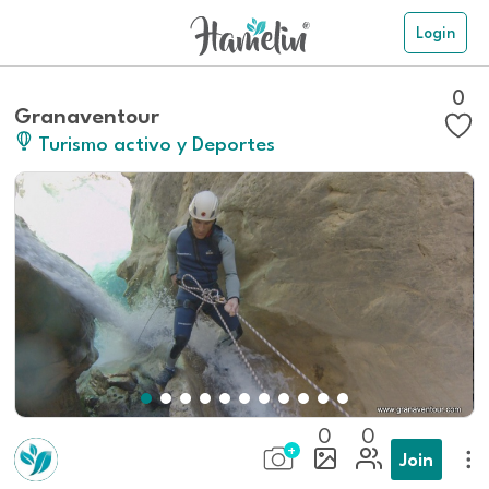
Login
0
Granaventour
Turismo activo y Deportes
0
0
Join