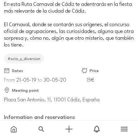
En esta Ruta Carnaval de Cádiz te adentrarás en la fiesta
más relevante de la ciudad de Cádiz.
El Carnaval, donde se contarán sus orígenes, el concurso
oficial de agrupaciones, las curiosidades, alguna que otra
sorpresa y, cómo no, algún que otro misterio, que también
los tiene.
#ocio_y_diversion
Dates
Price
From
21-05-19
to
30-05-20
15€
Meeting point
Plaza San Antonio, 11, 11001 Cádiz, España
Information and reservations
ciceronesgaditanos.com/producto/ruta-carnaval-de-
cadiz