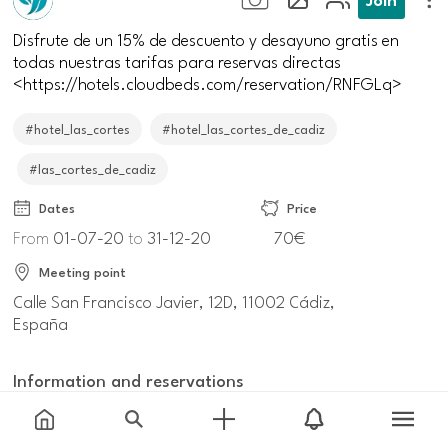
Disfrute de un 15% de descuento y desayuno gratis en
todas nuestras tarifas para reservas directas
<https://hotels.cloudbeds.com/reservation/RNFGLq>
#hotel_las_cortes
#hotel_las_cortes_de_cadiz
#las_cortes_de_cadiz
Dates
Price
From
01-07-20
to
31-12-20
70€
Meeting point
Calle San Francisco Javier, 12D, 11002 Cádiz,
España
Information and reservations
andalucia.org/cadiz-ofertas-15-de-descuento-y-
desayuno-gratis-en-todas-nuestras-tarifas