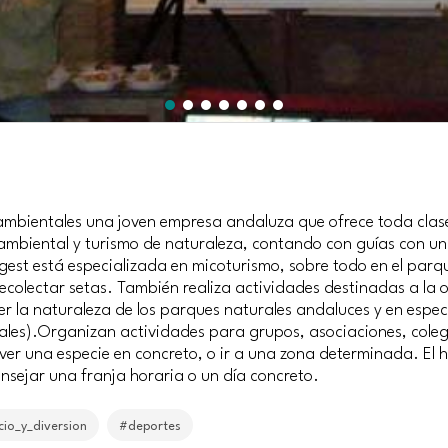
mbientales una joven empresa andaluza que ofrece toda clase 
ambiental y turismo de naturaleza, contando con guías con una
gest está especializada en micoturismo, sobre todo en el parq
ecolectar setas. También realiza actividades destinadas a la o
 la naturaleza de los parques naturales andaluces y en especia
ales).Organizan actividades para grupos, asociaciones, colegi
re ver una especie en concreto, o ir a una zona determinada. El 
onsejar una franja horaria o un día concreto.
cio_y_diversion
#deportes