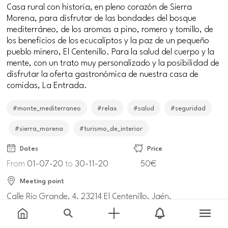
Casa rural con historia, en pleno corazón de Sierra
Morena, para disfrutar de las bondades del bosque
mediterráneo, de los aromas a pino, romero y tomillo, de
los beneficios de los ecucaliptos y la paz de un pequeño
pueblo minero, El Centenillo. Para la salud del cuerpo y la
mente, con un trato muy personalizado y la posibilidad de
disfrutar la oferta gastronómica de nuestra casa de
comidas, La Entrada.
#monte_mediterraneo
#relax
#salud
#seguridad
#sierra_morena
#turismo_de_interior
Dates
Price
From
01-07-20
to
30-11-20
50€
Meeting point
Calle Rio Grande, 4, 23214 El Centenillo, Jaén,
España